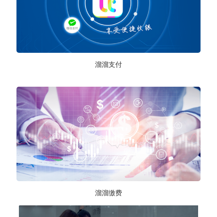
溜溜支付
溜溜缴费